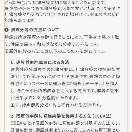
かった場合に、無痛分娩に切り替えることも可能です。
※夜間や休日でも無痛分娩は可能ですが、状況により安全に
無痛分娩が行えないと判断された場合には、対応できない可
能性もあります。
無痛分娩の方法について
無痛分娩は硬膜外麻酔を行うことにより、下半身の痛みを取
り、陣痛の痛みを和らげながら分娩する方法です。
硬膜外麻酔の方法には以下の二つの方法があります。
1. 硬膜外麻酔単独による方法
硬膜外麻酔単独での無痛分娩は、無痛分娩の標準的な方
法として以前から行われている方法です。脊椎の中の硬膜
外腔というスペースに細い管（硬膜外カテーテル）を挿入
し、そこから局所麻酔薬を注入する方法です。麻酔の効果
が出るまでに30分程度かかります。
主に、計画無痛分娩に対して行われる方法です。
2. 硬膜外麻酔に脊椎麻酔を併用する方法（CSEA法）
CSEA法とは硬膜外麻酔に脊椎麻酔を併用する方法です。
脊椎麻酔は、硬膜外腔よりさらに奥にあるくも膜下腔とい