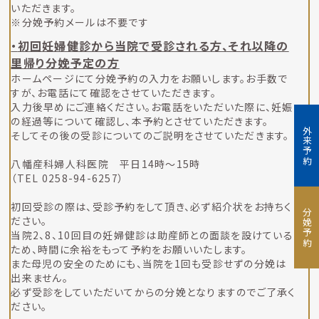
いただきます。
※分娩予約メールは不要です
初回妊婦健診から当院で受診される方、それ以降の
里帰り分娩予定の方
ホームページにて分娩予約の入力をお願いします。お手数で
すが、お電話にて確認をさせていただきます。
入力後早めにご連絡ください。お電話をいただいた際に、妊娠
の経過等について確認し、本予約とさせていただきます。
外来予約
そしてその後の受診についてのご説明をさせていただきます。
八幡産科婦人科医院 平日14時～15時
（TEL 0258-94-6257）
初回受診の際は、受診予約をして頂き、必ず紹介状をお持ちく
分娩予約
ださい。
当院2、8、10回目の妊婦健診は助産師との面談を設けている
ため、時間に余裕をもって予約をお願いいたします。
また母児の安全のためにも、当院を1回も受診せずの分娩は
出来ません。
必ず受診をしていただいてからの分娩となりますのでご了承く
ださい。