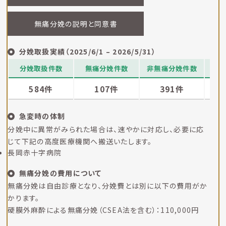
無痛分娩の説明と同意書
分娩取扱実績（2025/6/1 – 2026/5/31）
分娩取扱件数
無痛分娩件数
非無痛分娩件数
帝
584件
107件
391件
急変時の体制
分娩中に異常がみられた場合は、速やかに対応し、必要に応
じて下記の高度医療機関へ搬送いたします。
長岡赤十字病院
無痛分娩の費用について
無痛分娩は自由診療となり、分娩費とは別に以下の費用がか
かります。
硬膜外麻酔による無痛分娩（CSEA法を含む）：110,000円