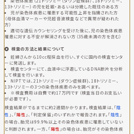
染色体疾患（21トリソミー（ダウン症候群）、18トリソミー、
13トリソミー）の児を妊娠・あるいは分娩した既往のある方
児が染色体疾患に罹患する可能性上昇を指摘された方
（母体血清マーカーや児超音波検査などで異常が疑われた
方）
適切な遺伝カウンセリングを受けた後に、児の染色体疾患
罹患に対する不安が解消されない方（35歳未満の方を含む）
検査の方法と結果について
妊婦さんから10cc程採血を行い、すぐに国内の検査センタ
ーに発送します。
検査センターにて、血液中に浮遊しているDNA断片を分析
して検査を行います。
NIPTでは、21トリソミー(ダウン症候群)、18トリソミー、
13トリソミーの3つの染色体疾患のみを調べます。
※検査費用は自費で約17万円です（検査当日のお支払い
が必要です）。
検査結果がでるまでに約2週間かかります。検査結果は、「
陰
性
」、「
陽性
」、「判定保留」のいずれかで報告されます。「
陰性
」
の場合、胎児は99.9%以上その染色体疾患に罹患していない
と判断されます。一方、「
陽性
」の場合は、胎児がその染色体疾