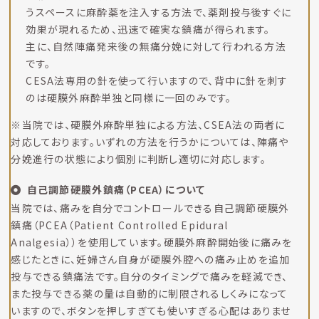
うスペースに麻酔薬を注入する方法で、薬剤投与後すぐに
効果が現れるため、迅速で確実な鎮痛が得られます。
主に、自然陣痛発来後の無痛分娩に対して行われる方法
です。
CESA法専用の針を使って行いますので、背中に針を刺す
のは硬膜外麻酔単独と同様に一回のみです。
※当院では、硬膜外麻酔単独による方法、CSEA法の両者に
対応しております。いずれの方法を行うかについては、陣痛や
分娩進行の状態により個別に判断し適切に対応します。
自己調節硬膜外鎮痛（PCEA）について
当院では、痛みを自分でコントロールできる自己調節硬膜外
鎮痛（PCEA（Patient Controlled Epidural
Analgesia））を使用しています。硬膜外麻酔開始後に痛みを
感じたときに、妊婦さん自身が硬膜外腔への痛み止めを追加
投与できる鎮痛法です。自分のタイミングで痛みを軽減でき、
また投与できる薬の量は自動的に制限されるしくみになって
いますので、ボタンを押しすぎても使いすぎる心配はありませ